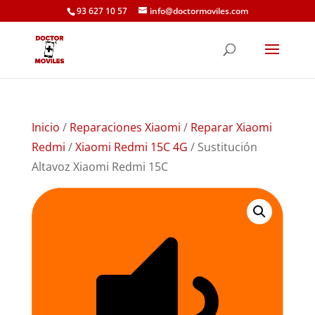
93 627 10 57
info@doctormoviles.com
Inicio
/
Reparaciones Xiaomi
/
Reparar Xiaomi
Redmi
/
Xiaomi Redmi 15C 4G
/ Sustitución
Altavoz Xiaomi Redmi 15C