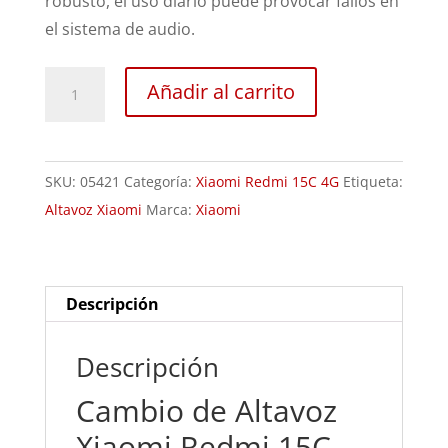
robusto, el uso diario puede provocar fallos en
el sistema de audio.
Sustitución
Añadir al carrito
Altavoz
Xiaomi
Redmi
SKU:
05421
Categoría:
Xiaomi Redmi 15C 4G
Etiqueta:
15C
Altavoz Xiaomi
Marca:
Xiaomi
cantidad
Descripción
Descripción
Cambio de Altavoz
Xiaomi Redmi 15C