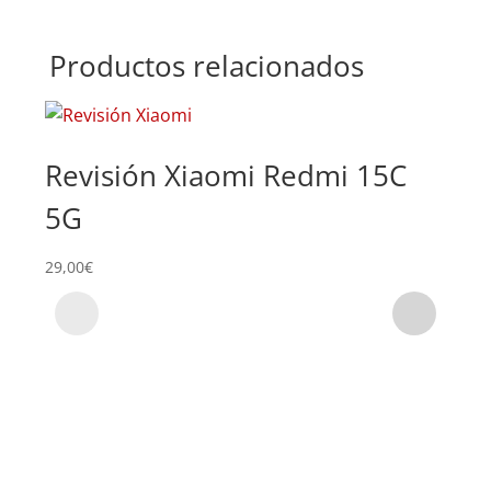
Productos relacionados
Revisión Xiaomi Redmi 15C
Su
5G
Xi
29,00
€
59,0
Carrito
Publicidad