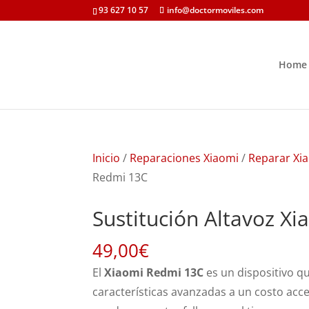
93 627 10 57
info@doctormoviles.com
Home
Inicio
/
Reparaciones Xiaomi
/
Reparar Xi
Redmi 13C
Sustitución Altavoz X
49,00
€
El
Xiaomi Redmi 13C
es un dispositivo qu
características avanzadas a un costo acce