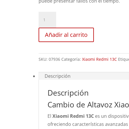
puede presentar fallos con el tiempo.
Sustitución
Altavoz
Xiaomi
Añadir al carrito
Redmi
13C
cantidad
SKU:
07936
Categoría:
Xiaomi Redmi 13C
Etiqu
Descripción
Descripción
Cambio de Altavoz Xia
El
Xiaomi Redmi 13C
es un dispositiv
ofreciendo características avanzadas 