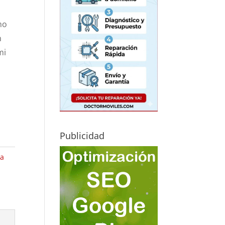
mo
n
mi
Publicidad
ca