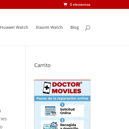
0 elementos
Huawei Watch
Xiaomi Watch
Blog
Carrito
n
enes
ño