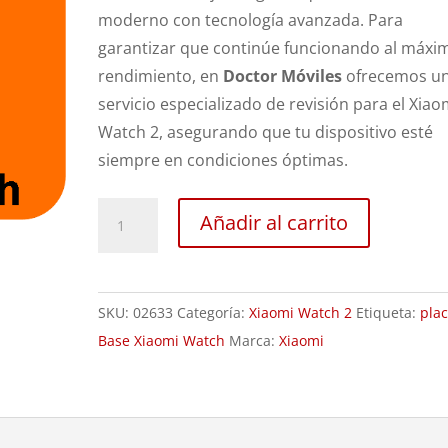
moderno con tecnología avanzada. Para
garantizar que continúe funcionando al máxi
rendimiento, en
Doctor Móviles
ofrecemos u
servicio especializado de revisión para el Xiao
Watch 2, asegurando que tu dispositivo esté
siempre en condiciones óptimas.
Revisión
Añadir al carrito
Xiaomi
Watch
2
SKU:
02633
Categoría:
Xiaomi Watch 2
Etiqueta:
pla
cantidad
Base Xiaomi Watch
Marca:
Xiaomi