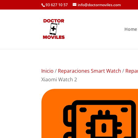
93 627 10 57
info@doctormoviles.com
Home
Inicio
/
Reparaciones Smart Watch
/
Repa
Xiaomi Watch 2