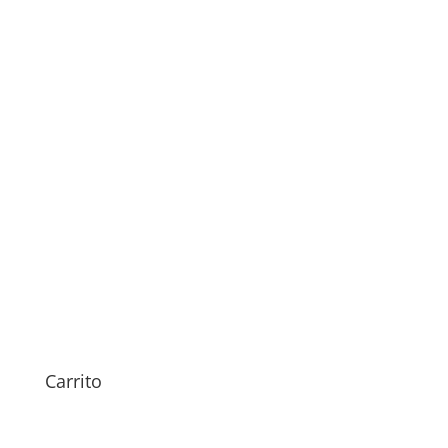
Sustitución Puerto de
Carga Xiaomi Redmi 8A
59,00
€
Carrito