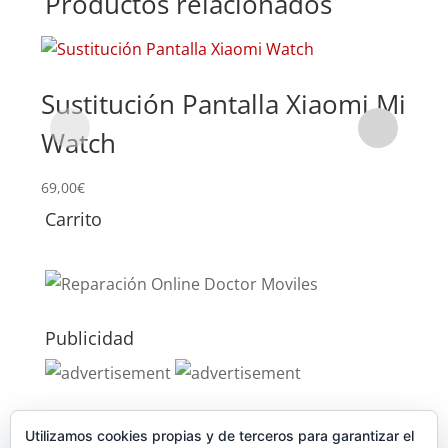
Productos relacionados
Sustitución Pantalla Xiaomi Mi
Su
Watch
Wa
69,00
€
49,0
Carrito
Publicidad
Publicidad
Utilizamos cookies propias y de terceros para garantizar el