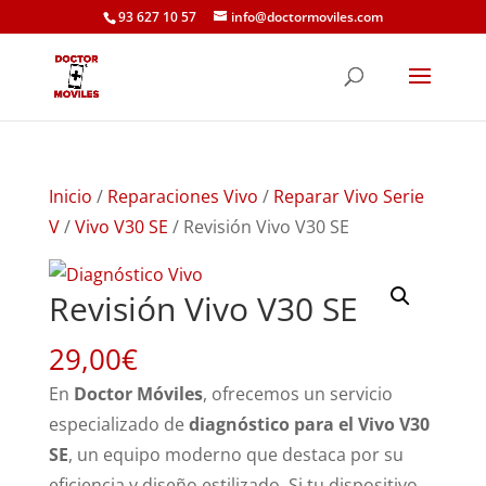
93 627 10 57
info@doctormoviles.com
Inicio
/
Reparaciones Vivo
/
Reparar Vivo Serie
V
/
Vivo V30 SE
/ Revisión Vivo V30 SE
Revisión Vivo V30 SE
29,00
€
En
Doctor Móviles
, ofrecemos un servicio
especializado de
diagnóstico para el Vivo V30
SE
, un equipo moderno que destaca por su
eficiencia y diseño estilizado. Si tu dispositivo