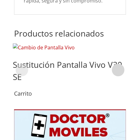
rápida, segura y sin compromiso.
Productos relacionados
Sustitución Pantalla Vivo V30
Su
SE
SE
Carrito