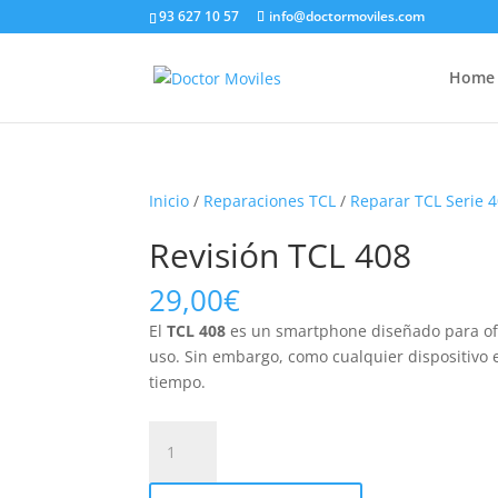
93 627 10 57
info@doctormoviles.com
Home
Inicio
/
Reparaciones TCL
/
Reparar TCL Serie 
Revisión TCL 408
29,00
€
El
TCL 408
es un smartphone diseñado para ofr
uso. Sin embargo, como cualquier dispositivo 
tiempo.
Revisión
TCL
408