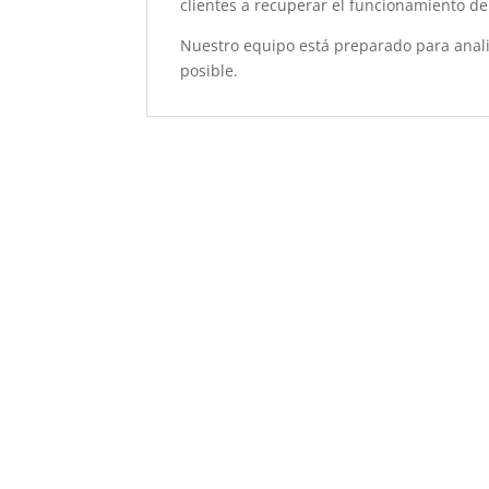
clientes a recuperar el funcionamiento de 
Nuestro equipo está preparado para anal
posible.
Sustitución de
Batería TCL 408
58,00
€
Sustitución
Pantalla TCL 408
69,00
€