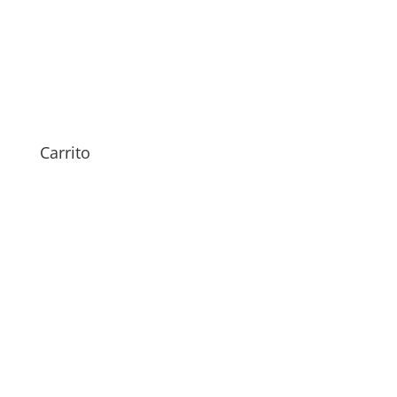
Sustitución Pantalla TCL 30
Plus
99,00
€
Carrito