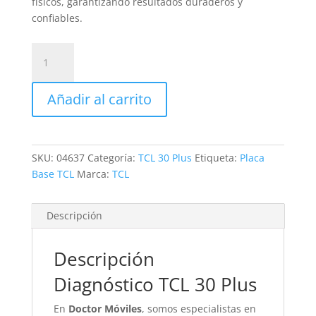
físicos, garantizando resultados duraderos y
confiables.
Revisión
TCL
30
Añadir al carrito
Plus
cantidad
SKU:
04637
Categoría:
TCL 30 Plus
Etiqueta:
Placa
Base TCL
Marca:
TCL
Descripción
Descripción
Diagnóstico TCL 30 Plus
En
Doctor Móviles
, somos especialistas en