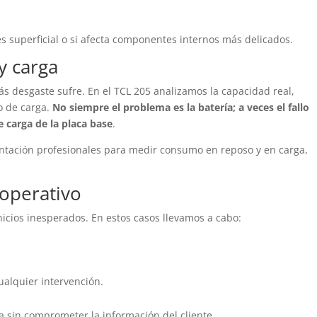
es superficial o si afecta componentes internos más delicados.
y carga
s desgaste sufre. En el TCL 205 analizamos la capacidad real,
to de carga.
No siempre el problema es la batería; a veces el fallo
e carga de la placa base
.
ntación profesionales para medir consumo en reposo y en carga,
 operativo
icios inesperados. En estos casos llevamos a cabo:
ualquier intervención.
a sin comprometer la información del cliente.