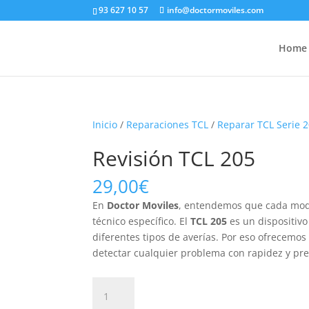
93 627 10 57
info@doctormoviles.com
Home
Inicio
/
Reparaciones TCL
/
Reparar TCL Serie 
Revisión TCL 205
29,00
€
En
Doctor Moviles
, entendemos que cada mode
técnico específico. El
TCL 205
es un dispositivo
diferentes tipos de averías. Por eso ofrecemo
detectar cualquier problema con rapidez y pre
Revisión
TCL