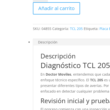
205
Añadir al carrito
cantidad
SKU:
04855
Categoría:
TCL 205
Etiqueta:
Placa 
Descripción
Descripción
Diagnóstico TCL 20
En
Doctor Moviles
, entendemos que cada 
enfoque técnico específico. El
TCL 205
es u
presentar diferentes tipos de averías. Po
enfocado en detectar cualquier problema 
Revisión inicial y prueb
El proceso comienza con una inspección 