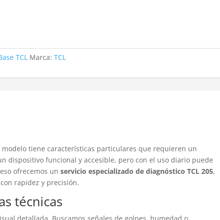
Base TCL
Marca:
TCL
5
modelo tiene características particulares que requieren un
n dispositivo funcional y accesible, pero con el uso diario puede
r eso ofrecemos un
servicio especializado de diagnóstico TCL 205
,
con rapidez y precisión.
as técnicas
visual detallada. Buscamos señales de golpes, humedad o