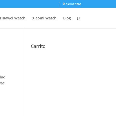
0 elementos
Huawei Watch
Xiaomi Watch
Blog
Carrito
idad
vas