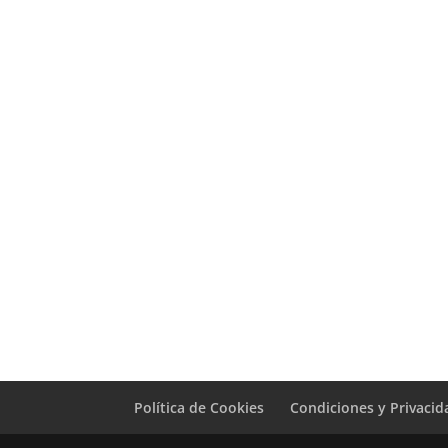
Sustitución
Pantalla TCL 20 R
5G
69,00
€
Política de Cookies
Condiciones y Privacid