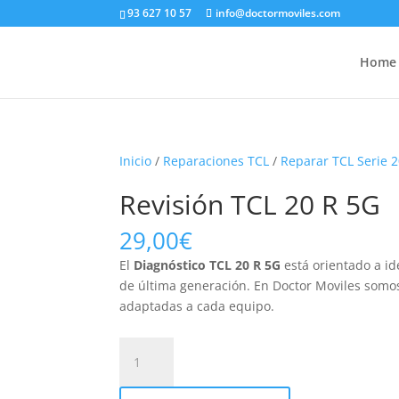
93 627 10 57
info@doctormoviles.com
Home
Inicio
/
Reparaciones TCL
/
Reparar TCL Serie 
Revisión TCL 20 R 5G
29,00
€
El
Diagnóstico TCL 20 R 5G
está orientado a id
de última generación. En Doctor Moviles somos
adaptadas a cada equipo.
Revisión
TCL
20