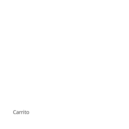
Sustitución Pantalla Realme
C85 5G
Carrito