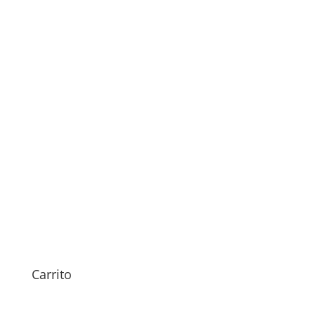
Sustitución Pantalla Realme
C71
79,00
€
Carrito