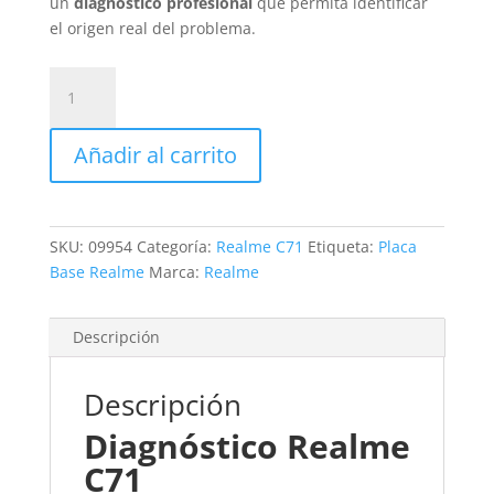
un
diagnóstico profesional
que permita identificar
el origen real del problema.
Revisión
Realme
C71
Añadir al carrito
cantidad
SKU:
09954
Categoría:
Realme C71
Etiqueta:
Placa
Base Realme
Marca:
Realme
Descripción
Descripción
Diagnóstico Realme
C71