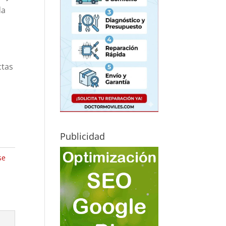
da
ctas
Publicidad
se