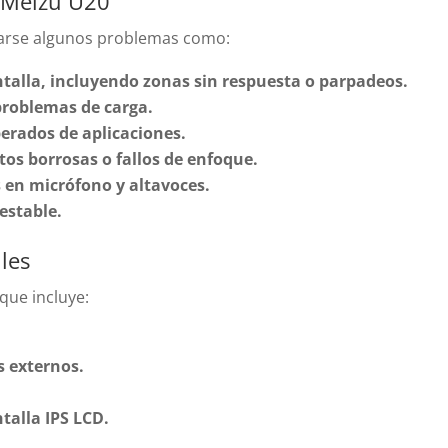
l Meizu U20
tarse algunos problemas como:
pantalla, incluyendo zonas sin respuesta o parpadeos.
problemas de carga.
perados de aplicaciones.
os borrosas o fallos de enfoque.
 en micrófono y altavoces.
estable.
les
que incluye:
s externos.
ntalla IPS LCD.