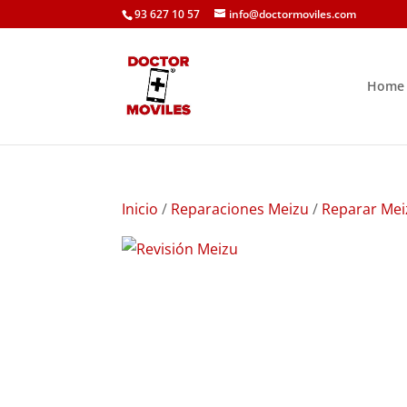
93 627 10 57
info@doctormoviles.com
Home
Inicio
/
Reparaciones Meizu
/
Reparar Mei