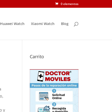
0 elementos
Huawei Watch
Xiaomi Watch
Blog
Carrito
a
o,
o y