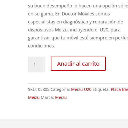
su buen desempeño lo hacen una opción sóli
en su gama. En Doctor Móviles somos
especialistas en diagnóstico y reparación de
dispositivos Meizu, incluyendo el U20, para
garantizar que tu móvil esté siempre en perfe
condiciones.
Revisión
Añadir al carrito
Meizu
U20
cantidad
SKU:
05805
Categoría:
Meizu U20
Etiqueta:
Placa Ba
Meizu
Marca:
Meizu