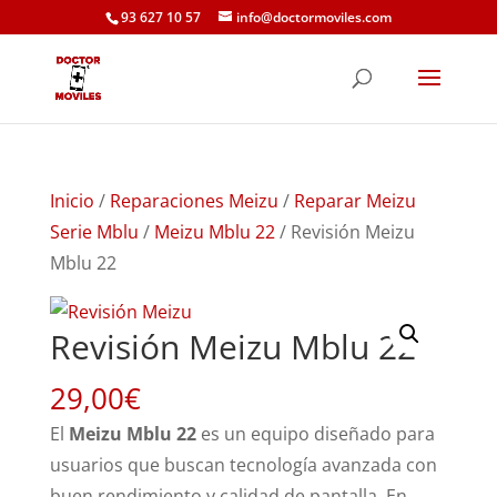
93 627 10 57
info@doctormoviles.com
Inicio
/
Reparaciones Meizu
/
Reparar Meizu
Serie Mblu
/
Meizu Mblu 22
/ Revisión Meizu
Mblu 22
Revisión Meizu Mblu 22
29,00
€
El
Meizu Mblu 22
es un equipo diseñado para
usuarios que buscan tecnología avanzada con
buen rendimiento y calidad de pantalla. En