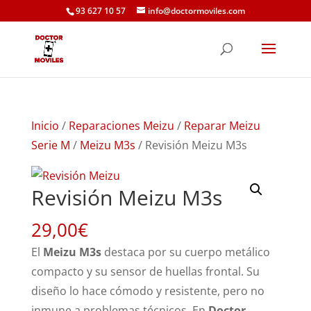
93 627 10 57
info@doctormoviles.com
Inicio
/
Reparaciones Meizu
/
Reparar Meizu
Serie M
/
Meizu M3s
/ Revisión Meizu M3s
Revisión Meizu M3s
29,00
€
El
Meizu M3s
destaca por su cuerpo metálico
compacto y su sensor de huellas frontal. Su
diseño lo hace cómodo y resistente, pero no
inmune a problemas técnicos. En
Doctor