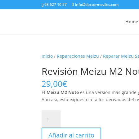
93 627 10 57
info@doctormoviles.com
Home
Inicio
/
Reparaciones Meizu
/
Reparar Meizu S
Revisión Meizu M2 No
29,00
€
El
Meizu M2 Note
es una versión más grande y
Aun así, está expuesto a fallos derivados del u
Revisión
Meizu
M2
Añadir al carrito
Note