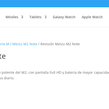
Móviles
Tablets
Galaxy Watch
Apple Watch
erie M
/
Meizu M2 Note
/ Revisión Meizu M2 Note
te
 potente del M2, con pantalla Full HD y batería de mayor capacida
so diario.