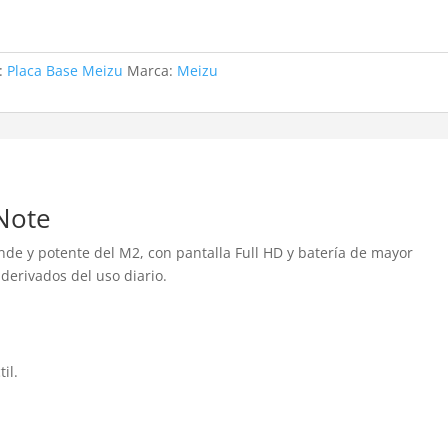
a:
Placa Base Meizu
Marca:
Meizu
Note
de y potente del M2, con pantalla Full HD y batería de mayor
 derivados del uso diario.
il.