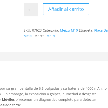
Revisión
Añadir al carrito
Meizu
M10
cantidad
SKU:
07623
Categoría:
Meizu M10
Etiqueta:
Placa Ba
Meizu
Marca:
Meizu
por su gran pantalla de 6,5 pulgadas y su batería de 4000 mAh, lo
vo. Sin embargo, la exposición a golpes, humedad o desgaste
r Móviles
ofrecemos un diagnóstico completo para detectar
asiado tarde.