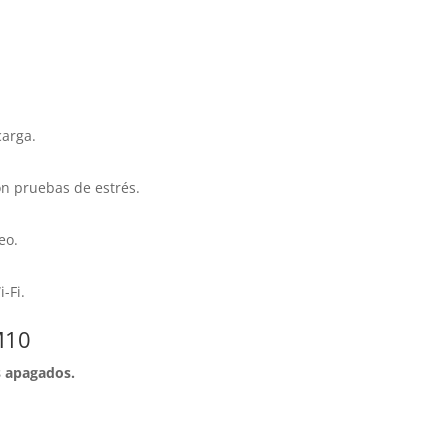
carga.
n pruebas de estrés.
eo.
-Fi.
M10
s apagados.