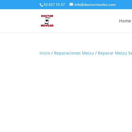
93 627 10 57
info@doctormoviles.com
Home
Inicio
/
Reparaciones Meizu
/
Reparar Meizu S