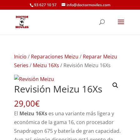
93 627 10 57
info@doctormoviles.com
Inicio
/
Reparaciones Meizu
/
Reparar Meizu
Series
/
Meizu 16Xs
/ Revisión Meizu 16Xs
Revisión Meizu 16Xs
29,00
€
El
Meizu 16Xs
es una variante más ligera y
económica de la gama 16, con procesador
Snapdragon 675 y batería de gran capacidad.
Aun así, ningún dispositivo está exento de