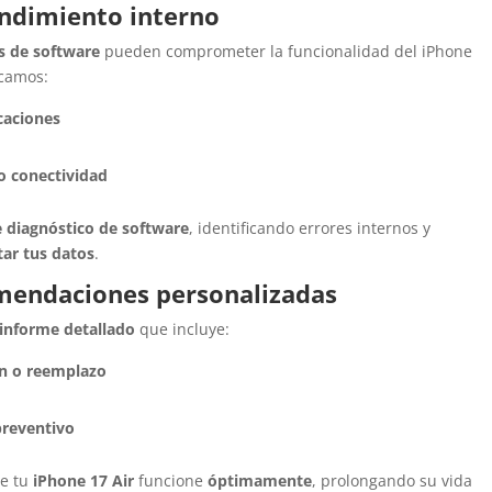
endimiento interno
os de software
pueden comprometer la funcionalidad del iPhone
icamos:
caciones
o conectividad
 diagnóstico de software
, identificando errores internos y
tar tus datos
.
mendaciones personalizadas
informe detallado
que incluye:
n o reemplazo
reventivo
ue tu
iPhone 17 Air
funcione
óptimamente
, prolongando su vida