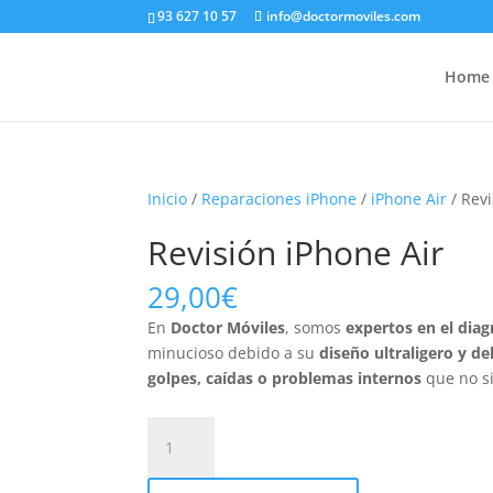
93 627 10 57
info@doctormoviles.com
Home
Inicio
/
Reparaciones iPhone
/
iPhone Air
/ Revi
Revisión iPhone Air
29,00
€
En
Doctor Móviles
, somos
expertos en el diag
minucioso debido a su
diseño ultraligero y d
golpes, caídas o problemas internos
que no si
Revisión
iPhone
Air