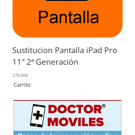
Sustitucion Pantalla iPad Pro
Su
11″ 2ª Generación
Pr
279,00
€
89,0
Carrito