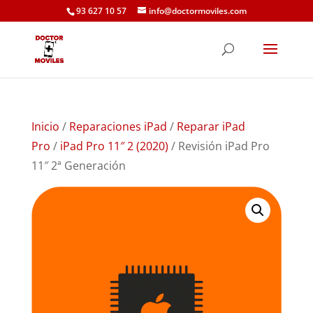
93 627 10 57
info@doctormoviles.com
Inicio
/
Reparaciones iPad
/
Reparar iPad
Pro
/
iPad Pro 11″ 2 (2020)
/ Revisión iPad Pro
11″ 2ª Generación