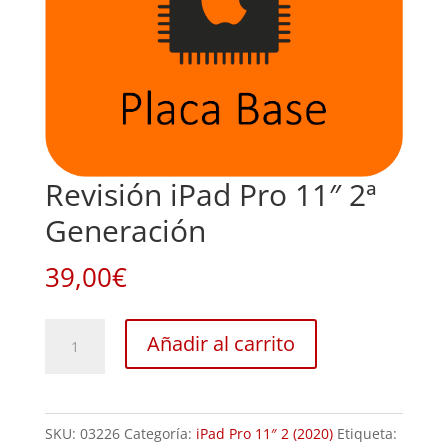
Revisión iPad Pro 11″ 2ª
Generación
39,00
€
Revisión
Añadir al carrito
iPad
Pro
11"
SKU:
03226
Categoría:
iPad Pro 11″ 2 (2020)
Etiqueta:
2ª