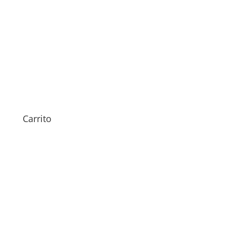
Sustitución Tapa Trasera
Huawei Nova 13
54,00
€
Carrito