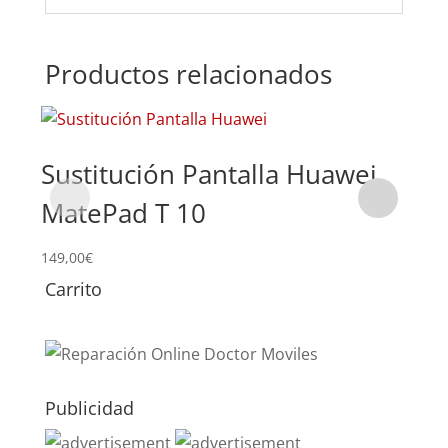
Productos relacionados
Sustitución Pantalla Huawei
Su
MatePad T 10
Ma
149,00
€
78,0
Carrito
Publicidad