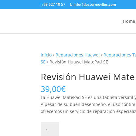
93 627 10 57
info@doctormoviles.com
Home
Inicio
/
Reparaciones Huawei
/
Reparaciones T
SE
/ Revisión Huawei MatePad SE
Revisión Huawei Mate
39,00
€
La Huawei MatePad SE es una tableta versátil y
A pesar de su buen desempeño, el uso continu
ofrecemos un servicio de reparación especiali
Revisión
Huawei