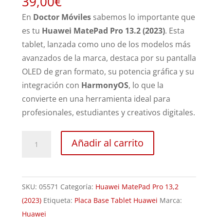
39,00
€
En
Doctor Móviles
sabemos lo importante que
es tu
Huawei MatePad Pro 13.2 (2023)
. Esta
tablet, lanzada como uno de los modelos más
avanzados de la marca, destaca por su pantalla
OLED de gran formato, su potencia gráfica y su
integración con
HarmonyOS
, lo que la
convierte en una herramienta ideal para
profesionales, estudiantes y creativos digitales.
Revisión
Añadir al carrito
Huawei
MatePad
Pro
SKU:
05571
Categoría:
Huawei MatePad Pro 13,2
13,2
(2023)
Etiqueta:
Placa Base Tablet Huawei
Marca:
(2023)
Huawei