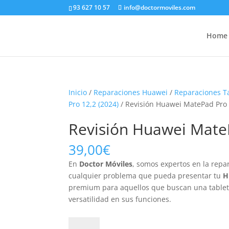
93 627 10 57
info@doctormoviles.com
Home
Inicio
/
Reparaciones Huawei
/
Reparaciones T
Pro 12,2 (2024)
/ Revisión Huawei MatePad Pro 
Revisión Huawei Mate
39,00
€
En
Doctor Móviles
, somos expertos en la repa
cualquier problema que pueda presentar tu
H
premium para aquellos que buscan una tablet 
versatilidad en sus funciones.
Revisión