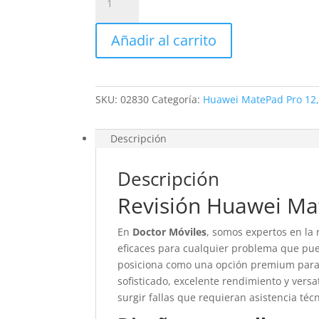
Huawei
MatePad
Añadir al carrito
Pro
12,2
2024
cantidad
SKU:
02830
Categoría:
Huawei MatePad Pro 12,
Descripción
Descripción
Revisión Huawei Ma
En
Doctor Móviles
, somos expertos en la 
eficaces para cualquier problema que pu
posiciona como una opción premium para 
sofisticado, excelente rendimiento y versa
surgir fallas que requieran asistencia téc