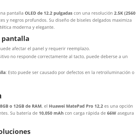
na pantalla
OLED de 12.2 pulgadas
con una resolución
2.5K (2560
ntes y negros profundos. Su diseño de biseles delgados maximiza
stética moderna y elegante.
 pantalla
puede afectar el panel y requerir reemplazo.
ositivo no responde correctamente al tacto, puede deberse a un
lla
: Esto puede ser causado por defectos en la retroiluminación o
a
y
8GB o 12GB de RAM
, el
Huawei MatePad Pro 12,2
es una opción
ntes. Su batería de
10,050 mAh
con carga rápida de
66W
asegura
oluciones