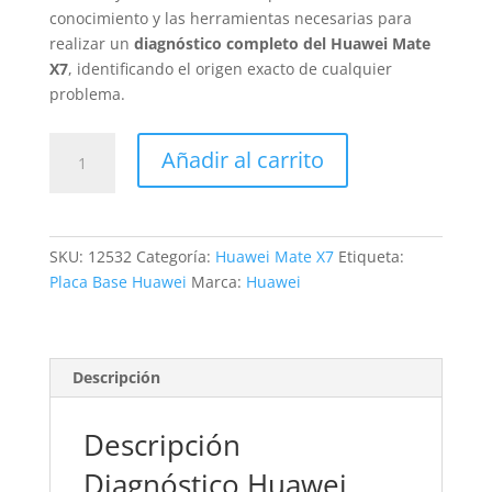
conocimiento y las herramientas necesarias para
realizar un
diagnóstico completo del Huawei Mate
X7
, identificando el origen exacto de cualquier
problema.
Revisión
Añadir al carrito
Huawei
Mate
X7
cantidad
SKU:
12532
Categoría:
Huawei Mate X7
Etiqueta:
Placa Base Huawei
Marca:
Huawei
Descripción
Descripción
Diagnóstico Huawei