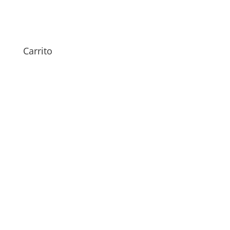
Sustitución Pantalla Huawei
Mate X7
Carrito