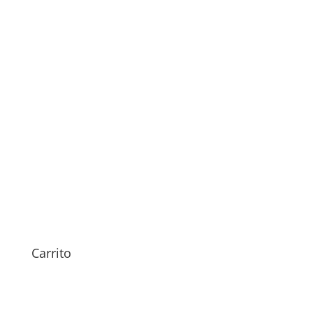
Sustitución Tapa Trasera
Huawei Mate 20 Lite
49,00
€
Carrito