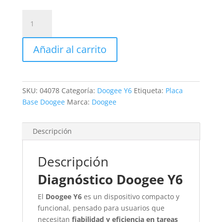
Revisión
Doogee
Y6
Añadir al carrito
cantidad
SKU:
04078
Categoría:
Doogee Y6
Etiqueta:
Placa
Base Doogee
Marca:
Doogee
Descripción
Descripción
Diagnóstico Doogee Y6
El
Doogee Y6
es un dispositivo compacto y
funcional, pensado para usuarios que
necesitan
fiabilidad y eficiencia en tareas