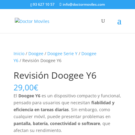
93 627 10 57
info@doctormoviles.com
Inicio
/
Doogee
/
Doogee Serie Y
/
Doogee
Y6
/ Revisión Doogee Y6
Revisión Doogee Y6
29,00
€
El
Doogee Y6
es un dispositivo compacto y funcional,
pensado para usuarios que necesitan
fiabilidad y
eficiencia en tareas diarias
. Sin embargo, como
cualquier móvil, puede presentar problemas en
pantalla, batería, conectividad o software
, que
afectan su rendimiento.