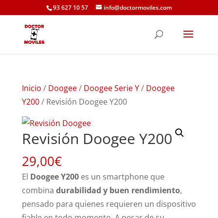
93 627 10 57
info@doctormoviles.com
Inicio
/
Doogee
/
Doogee Serie Y
/
Doogee
Y200
/ Revisión Doogee Y200
Revisión Doogee Y200
29,00
€
El
Doogee Y200
es un smartphone que
combina
durabilidad y buen rendimiento
,
pensado para quienes requieren un dispositivo
fiable en todo momento. A pesar de su