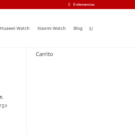
0 elementos
Huawei Watch
Xiaomi Watch
Blog
Carrito
e
,
arga