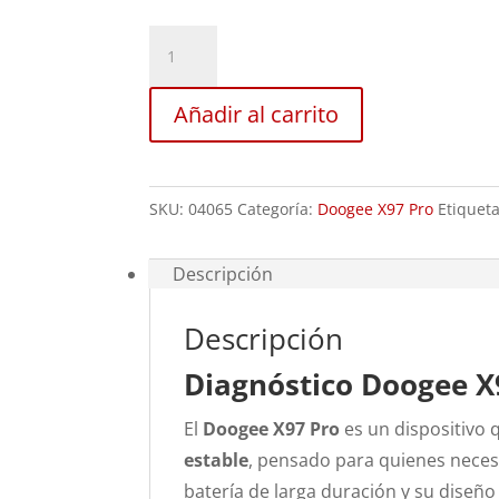
Revisión
Doogee
X97
Añadir al carrito
Pro
cantidad
SKU:
04065
Categoría:
Doogee X97 Pro
Etiquet
Descripción
Descripción
Diagnóstico Doogee X
El
Doogee X97 Pro
es un dispositivo
estable
, pensado para quienes necesi
batería de larga duración y su diseño