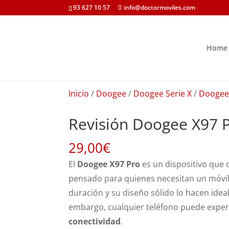
93 627 10 57
info@doctormoviles.com
Home
Inicio
/
Doogee
/
Doogee Serie X
/
Doogee
Revisión Doogee X97 
29,00
€
El
Doogee X97 Pro
es un dispositivo que
pensado para quienes necesitan un móvil r
duración y su diseño sólido lo hacen ideal
embargo, cualquier teléfono puede expe
conectividad
.