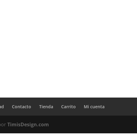
ad
Contacto
Tienda
Carrito
Mi cuenta
 por
TimisDesign.com