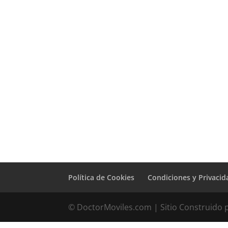
Sustitución
Pantalla Doogee
X97 Pro
89,00
€
Política de Cookies
Condiciones y Privacid
© DoctorMoviles.com | Sitio Construido