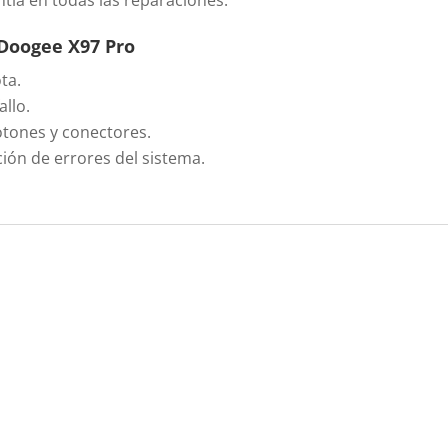
tía en todas las reparaciones.
 Doogee X97 Pro
ta.
llo.
otones y conectores.
ión de errores del sistema.