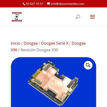
93 627 10 57
info@doctormoviles.com
Inicio
/
Doogee
/
Doogee Serie X
/
Doogee
X90
/ Revisión Doogee X90