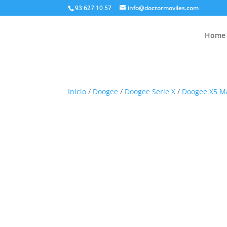
93 627 10 57
info@doctormoviles.com
Home
Inicio
/
Doogee
/
Doogee Serie X
/
Doogee X5 M