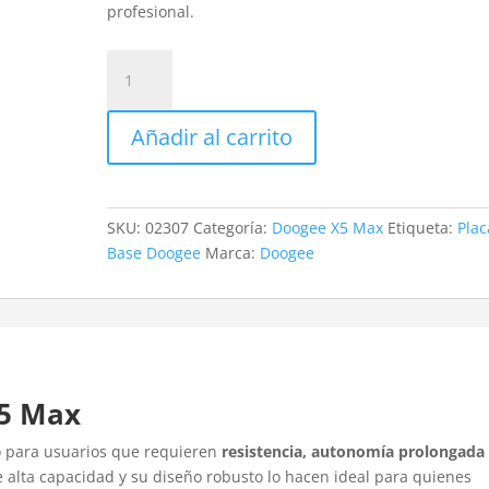
profesional.
Revisión
Doogee
X5
Añadir al carrito
Max
cantidad
SKU:
02307
Categoría:
Doogee X5 Max
Etiqueta:
Plac
Base Doogee
Marca:
Doogee
X5 Max
 para usuarios que requieren
resistencia, autonomía prolongada
e alta capacidad y su diseño robusto lo hacen ideal para quienes