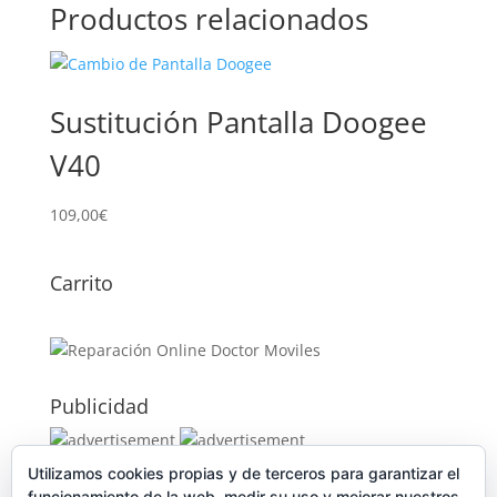
Productos relacionados
Sustitución Pantalla Doogee
V40
109,00
€
Carrito
Publicidad
Utilizamos cookies propias y de terceros para garantizar el
Publicidad
funcionamiento de la web, medir su uso y mejorar nuestros