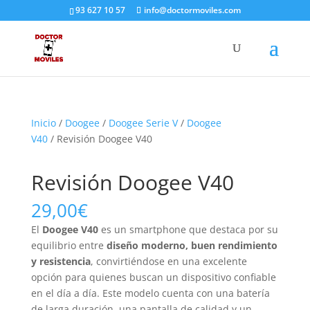
93 627 10 57
info@doctormoviles.com
Inicio
/
Doogee
/
Doogee Serie V
/
Doogee
V40
/ Revisión Doogee V40
Revisión Doogee V40
29,00
€
El
Doogee V40
es un smartphone que destaca por su
equilibrio entre
diseño moderno, buen rendimiento
y resistencia
, convirtiéndose en una excelente
opción para quienes buscan un dispositivo confiable
en el día a día. Este modelo cuenta con una batería
de larga duración, una pantalla de calidad y un