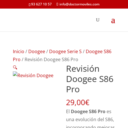
93 627 10 57
info@doctormoviles.com
Inicio
/
Doogee
/
Doogee Serie S
/
Doogee S86
Pro
/ Revisión Doogee S86 Pro
Revisión
🔍
Doogee S86
Pro
29,00
€
El
Doogee S86 Pro
es
una evolución del S86,
incorporando mejoras