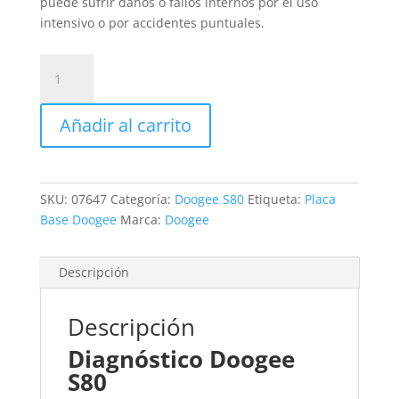
puede sufrir daños o fallos internos por el uso
intensivo o por accidentes puntuales.
Revisión
Doogee
S80
Añadir al carrito
cantidad
SKU:
07647
Categoría:
Doogee S80
Etiqueta:
Placa
Base Doogee
Marca:
Doogee
Descripción
Descripción
Diagnóstico Doogee
S80