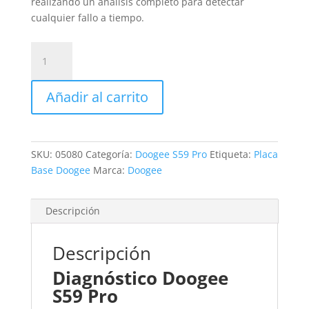
realizando un análisis completo para detectar
cualquier fallo a tiempo.
Revisión
Doogee
S59
Añadir al carrito
Pro
cantidad
SKU:
05080
Categoría:
Doogee S59 Pro
Etiqueta:
Placa
Base Doogee
Marca:
Doogee
Descripción
Descripción
Diagnóstico Doogee
S59 Pro