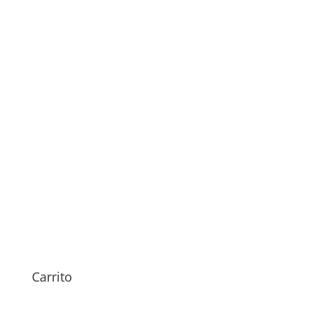
Sustitución Pantalla Doogee
S59 Pro
79,00
€
Carrito