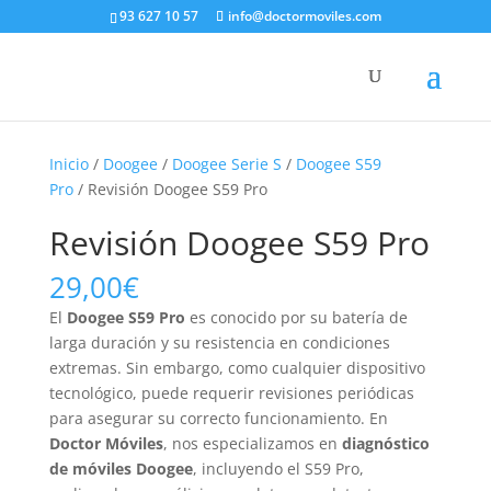
93 627 10 57
info@doctormoviles.com
Inicio
/
Doogee
/
Doogee Serie S
/
Doogee S59
Pro
/ Revisión Doogee S59 Pro
Revisión Doogee S59 Pro
29,00
€
El
Doogee S59 Pro
es conocido por su batería de
larga duración y su resistencia en condiciones
extremas. Sin embargo, como cualquier dispositivo
tecnológico, puede requerir revisiones periódicas
para asegurar su correcto funcionamiento. En
Doctor Móviles
, nos especializamos en
diagnóstico
de móviles Doogee
, incluyendo el S59 Pro,