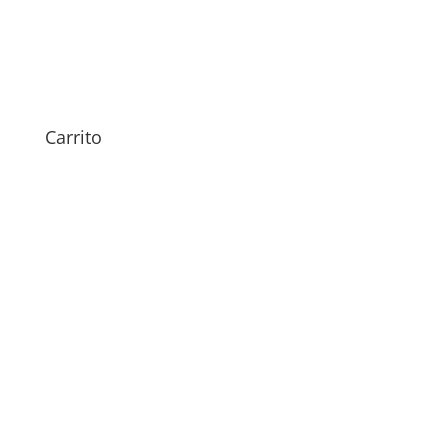
S58 Pro
79,00
€
Carrito