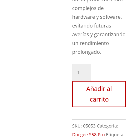
complejos de
hardware y software,
evitando futuras
averías y garantizando
un rendimiento
prolongado.
Revisión
Doogee
S58
Añadir al
Pro
carrito
cantidad
SKU:
05053
Categoría:
Doogee S58 Pro
Etiqueta: