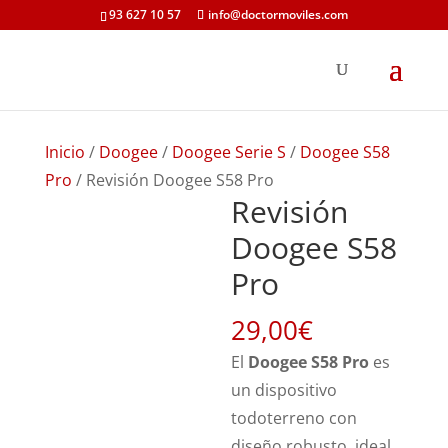
93 627 10 57
info@doctormoviles.com
Inicio
/
Doogee
/
Doogee Serie S
/
Doogee S58
Pro
/ Revisión Doogee S58 Pro
Revisión
Doogee S58
Pro
29,00
€
El
Doogee S58 Pro
es
un dispositivo
todoterreno con
diseño robusto, ideal