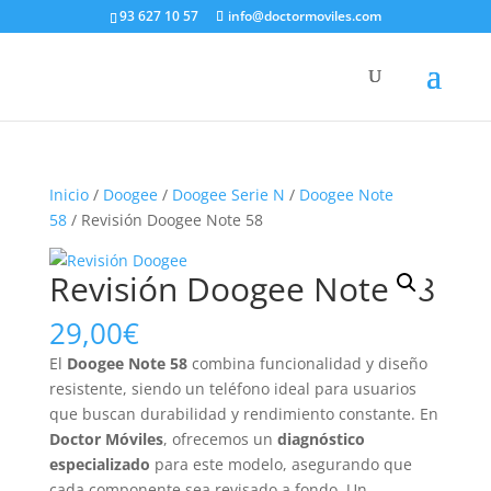
93 627 10 57
info@doctormoviles.com
Inicio
/
Doogee
/
Doogee Serie N
/
Doogee Note
58
/ Revisión Doogee Note 58
Revisión Doogee Note 58
29,00
€
El
Doogee Note 58
combina funcionalidad y diseño
resistente, siendo un teléfono ideal para usuarios
que buscan durabilidad y rendimiento constante. En
Doctor Móviles
, ofrecemos un
diagnóstico
especializado
para este modelo, asegurando que
cada componente sea revisado a fondo. Un