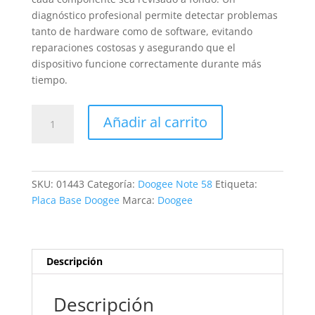
diagnóstico profesional permite detectar problemas
tanto de hardware como de software, evitando
reparaciones costosas y asegurando que el
dispositivo funcione correctamente durante más
tiempo.
Revisión
Añadir al carrito
Doogee
Note
58
cantidad
SKU:
01443
Categoría:
Doogee Note 58
Etiqueta:
Placa Base Doogee
Marca:
Doogee
Descripción
Descripción