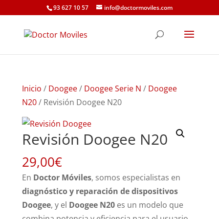
93 627 10 57
info@doctormoviles.com
Inicio
/
Doogee
/
Doogee Serie N
/
Doogee
N20
/ Revisión Doogee N20
Revisión Doogee N20
29,00
€
En
Doctor Móviles
, somos especialistas en
diagnóstico y reparación de dispositivos
Doogee
, y el
Doogee N20
es un modelo que
combina potencia y eficiencia para el usuario