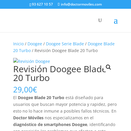
93 627 10 57
info@doctormoviles.com
Inicio
/
Doogee
/
Doogee Serie Blade
/
Doogee Blade
20 Turbo
/ Revisión Doogee Blade 20 Turbo
Revisión Doogee Blade
20 Turbo
29,00
€
El
Doogee Blade 20 Turbo
está diseñado para
usuarios que buscan mayor potencia y rapidez, pero
esto no lo hace inmune a posibles fallos técnicos. En
Doctor Móviles
nos especializamos en el
diagnóstico de smartphones Doogee
, identificando