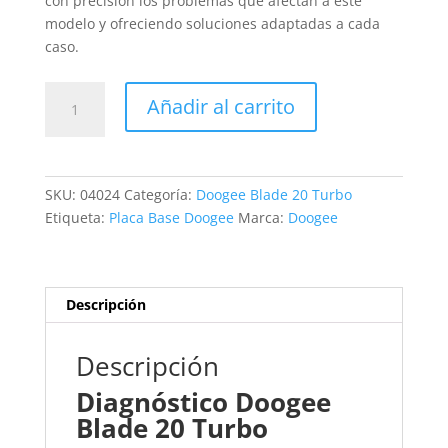
con precisión los problemas que afectan a este
modelo y ofreciendo soluciones adaptadas a cada
caso.
Revisión
Añadir al carrito
Doogee
Blade
20
Turbo
SKU:
04024
Categoría:
Doogee Blade 20 Turbo
cantidad
Etiqueta:
Placa Base Doogee
Marca:
Doogee
Descripción
Descripción
Diagnóstico Doogee
Blade 20 Turbo