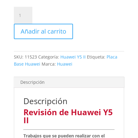
Revisión
de
Huawei
Añadir al carrito
Y5
II
cantidad
SKU:
11523
Categoría:
Huawei Y5 II
Etiqueta:
Placa
Base Huawei
Marca:
Huawei
Descripción
Descripción
Revisión de Huawei Y5
II
Trabajos que se pueden realizar con el