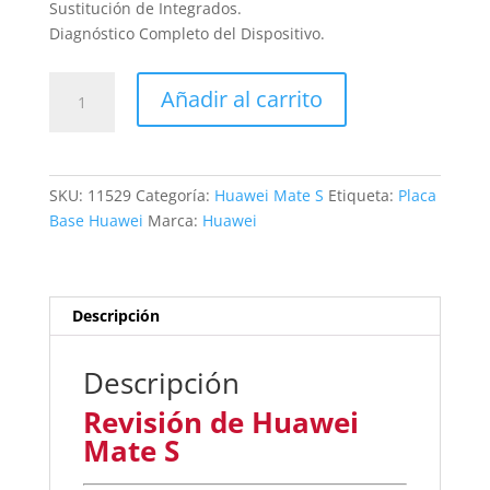
Sustitución de Integrados.
Diagnóstico Completo del Dispositivo.
Revisión
Añadir al carrito
de
Huawei
Mate
S
SKU:
11529
Categoría:
Huawei Mate S
Etiqueta:
Placa
cantidad
Base Huawei
Marca:
Huawei
Descripción
Descripción
Revisión de Huawei
Mate S