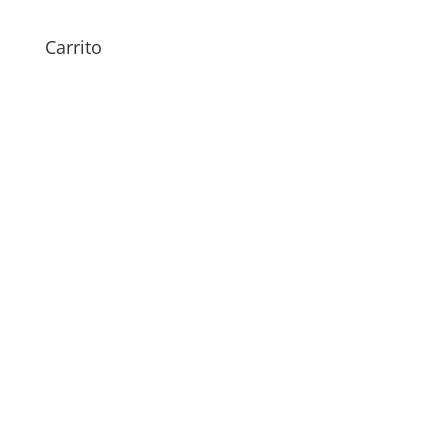
bq Aquaris U Plus
Carrito