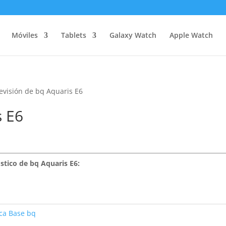
Móviles
Tablets
Galaxy Watch
Apple Watch
evisión de bq Aquaris E6
s E6
stico de bq Aquaris E6:
ca Base bq