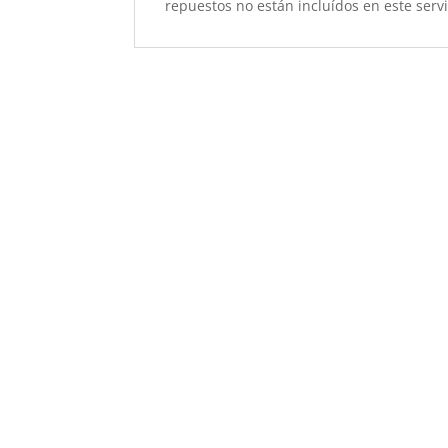
repuestos no están incluídos en este servi
Sustitución Pantalla y D
Sustitución de Batería 
Sustitución Conector de
Sustitución Altavoz bq 