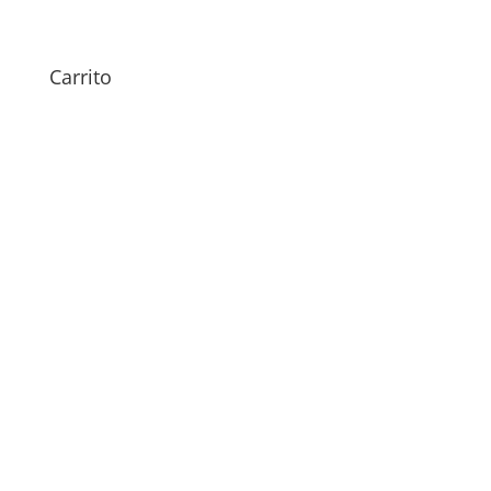
Watch Ultra 2
79,00
€
Carrito