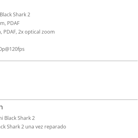
Black Shark 2
8µm, PDAF
m, PDAF, 2x optical zoom
20p@120fps
n
i Black Shark 2
lack Shark 2 una vez reparado