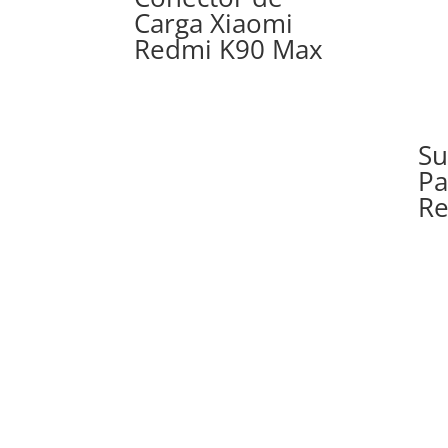
alto
Carga Xiaomi
Redmi K90 Max
Su
Pa
Re