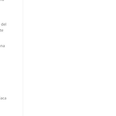
 del
te
una
laca