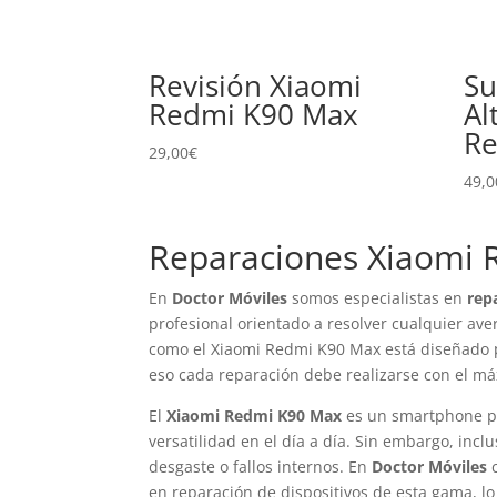
Revisión Xiaomi
Su
Redmi K90 Max
Al
Re
29,00
€
49,0
Reparaciones Xiaomi
En
Doctor Móviles
somos especialistas en
rep
profesional orientado a resolver cualquier ave
como el Xiaomi Redmi K90 Max está diseñado pa
eso cada reparación debe realizarse con el m
El
Xiaomi Redmi K90 Max
es un smartphone p
versatilidad en el día a día. Sin embargo, inc
desgaste o fallos internos. En
Doctor Móviles
c
en reparación de dispositivos de esta gama, l