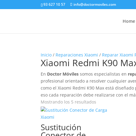
93 627 10 57
info@doctormoviles.com
Home
Inicio
/
Reparaciones Xiaomi
/
Reparar Xiaomi
Xiaomi Redmi K90 Ma
En
Doctor Móviles
somos especialistas en
rep
profesional orientado a resolver cualquier ave
como el Xiaomi Redmi K90 Max está diseñado pa
eso cada reparación debe realizarse con el m
Ordenado
Mostrando los 5 resultados
por
precio:
bajo
Sustitución
a
Conector de