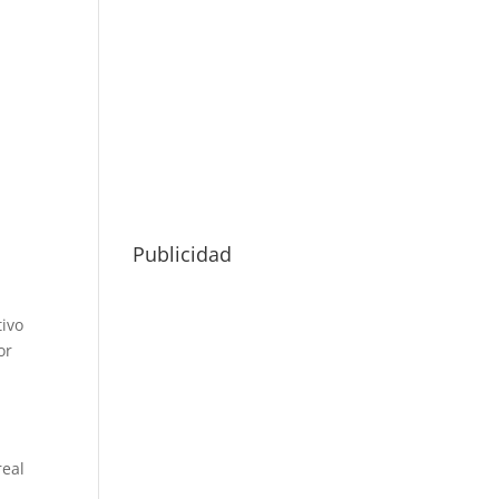
Publicidad
tivo
or
real