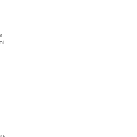
a,
mi
una