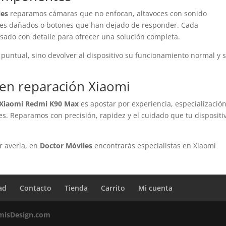
les
reparamos cámaras que no enfocan, altavoces con sonido
ores dañados o botones que han dejado de responder. Cada
ado con detalle para ofrecer una solución completa.
 puntual, sino devolver al dispositivo su funcionamiento normal y 
 en reparación Xiaomi
 Xiaomi Redmi K90 Max
es apostar por experiencia, especialización
les. Reparamos con precisión, rapidez y el cuidado que tu dispositi
r avería, en
Doctor Móviles
encontrarás especialistas en Xiaomi
.
ad
Contacto
Tienda
Carrito
Mi cuenta
misDesign.com