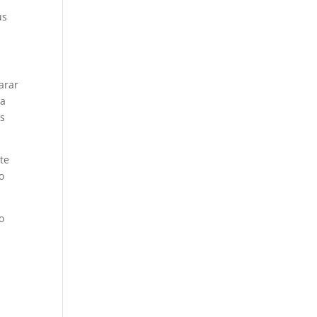
us
arar
ma
os
te
o
o