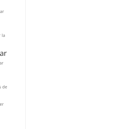
s
car
 la
ar
ar
s de
ier