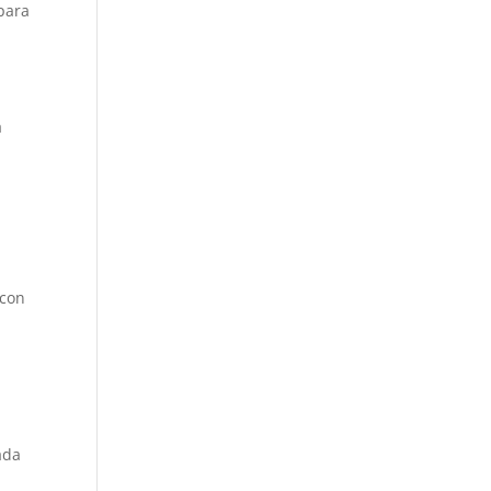
para
á
 con
ada