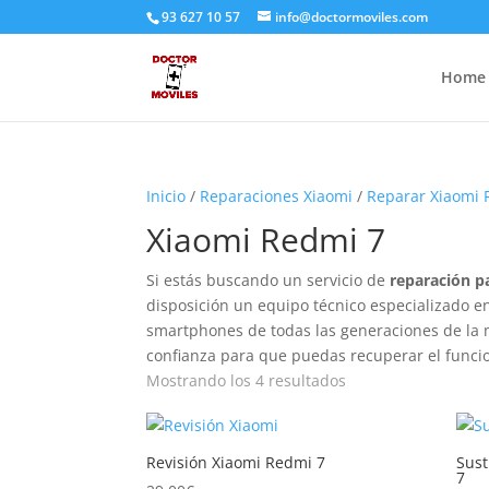
93 627 10 57
info@doctormoviles.com
Home
Inicio
/
Reparaciones Xiaomi
/
Reparar Xiaomi
Xiaomi Redmi 7
Si estás buscando un servicio de
reparación p
disposición un equipo técnico especializado en
smartphones de todas las generaciones de la ma
confianza para que puedas recuperar el funcio
Ordenado
Mostrando los 4 resultados
por
precio:
bajo
Revisión Xiaomi Redmi 7
Sust
7
a