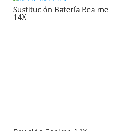
bajo
Sustitución Batería Realme
a
14X
alto