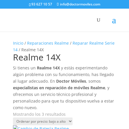
93 627 10 57
info@doctormoviles.com
Inicio
/
Reparaciones Realme
/
Reparar Realme Serie
14
/ Realme 14X
Realme 14X
Si tienes un
Realme 14X
y estás experimentando
algún problema con su funcionamiento, has llegado
al lugar adecuado. En
Doctor Móviles
, somos
especialistas en reparación de móviles Realme
, y
ofrecemos un servicio técnico profesional y
personalizado para que tu dispositivo vuelva a estar
como nuevo.
Ordenado
Mostrando los 3 resultados
por
precio: